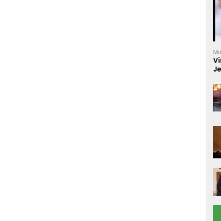
Mi
Vi
J
C