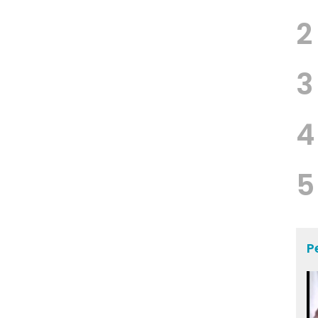
2
3
4
5
P