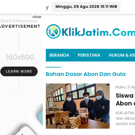
Minggu, 09 Agu 2026 15:11 WIB
close
BERANDA
PERISTIWA
HUKUM & KR
Bahan Dasar Abon Dan Gula
Rabu, 21 A
Siswa 
Abon 
KLIKJATIM
dan dibua
diolah me