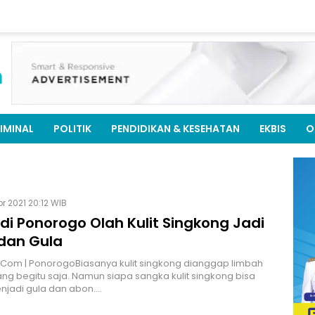
IMINAL
POLITIK
PENDIDIKAN & KESEHATAN
EKBIS
O
pr 2021 20:12 WIB
di Ponorogo Olah Kulit Singkong Jadi
dan Gula
.Com | PonorogoBiasanya kulit singkong dianggap limbah
ng begitu saja. Namun siapa sangka kulit singkong bisa
njadi gula dan abon.…