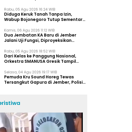
Bukti Jawa Timur Barometer Vokasi
Indonesia
Rabu, 05 Agu 2026 16:24 WIB
Diduga Keruk Tanah Tanpa Izin,
Wabup Bojonegoro Tutup Sementara
Lokasi Galian C di Trucuk
Kamis, 06 Agu 2026 11:12 WIB
Dua Jembatan KA Baru di Jember
Jalani Uji Fungsi, Diproyeksikan
Berumur Lebih dari 50 Tahun
Rabu, 05 Agu 2026 18:52 WIB
Dari Kelas ke Panggung Nasional,
Orkestra SMANUSA Gresik Tampil
Memukau di Giri Pancasuar Awards
2026
Selasa, 04 Agu 2026 19:17 WIB
Pemuda Kru Sound Horeg Tewas
Tersangkut Gapura di Jember, Polisi
Beberkan Kronologi Kejadian
eristiwa