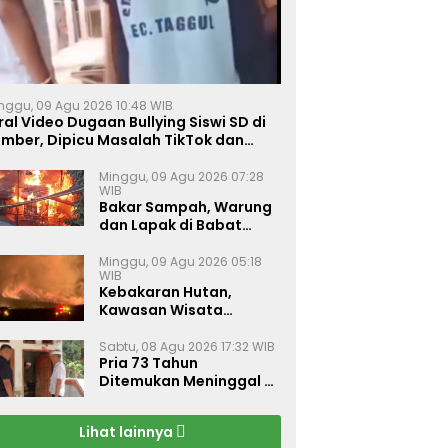
nggu, 09 Agu 2026 10:48 WIB
ral Video Dugaan Bullying Siswi SD di
ember, Dipicu Masalah TikTok dan
inta Monyet
Minggu, 09 Agu 2026 07:28
WIB
Bakar Sampah, Warung
dan Lapak di Babat
Lamongan Ludes Dilalap
Api
Minggu, 09 Agu 2026 05:18
WIB
Kebakaran Hutan,
Kawasan Wisata
Gunung Bromo Ditutup
Total
Sabtu, 08 Agu 2026 17:32 WIB
Pria 73 Tahun
Ditemukan Meninggal di
Rumahnya di Gapura
Sumenep
Lihat lainnya