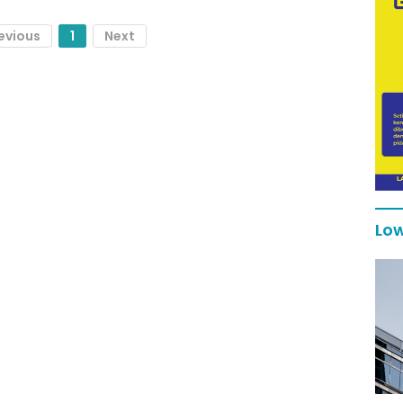
evious
1
Next
Low