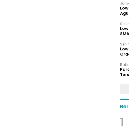
Juma
Low
Agu
Senin
Low
SMA
Senin
Low
Grad
Rabu,
Par
Ters
hin
Ber
1