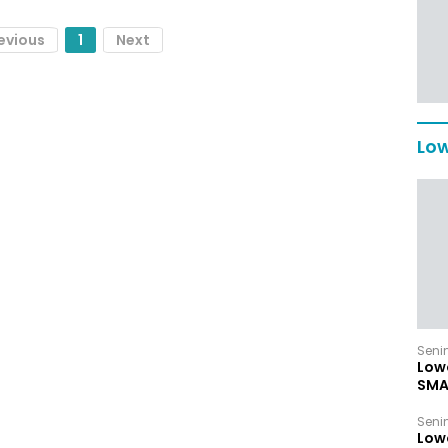
evious
1
Next
Low
Senin
Low
SMA
Senin
Low