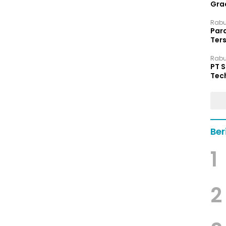
Grad
Rabu,
Par
Ters
hin
Rabu,
PT 
Tec
Dip
Ber
1
2