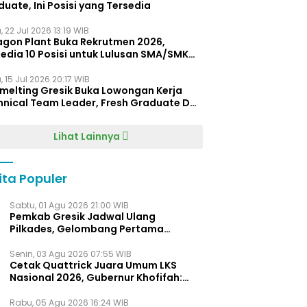
uate, Ini Posisi yang Tersedia
 22 Jul 2026 13:19 WIB
agon Plant Buka Rekrutmen 2026,
edia 10 Posisi untuk Lulusan SMA/SMK
gga D4
 15 Jul 2026 20:17 WIB
Smelting Gresik Buka Lowongan Kerja
hnical Team Leader, Fresh Graduate D3
ersilakan Melamar
Lihat Lainnya
ita Populer
Sabtu, 01 Agu 2026 21:00 WIB
Pemkab Gresik Jadwal Ulang
Pilkades, Gelombang Pertama
Digelar Awal 2027
Senin, 03 Agu 2026 07:55 WIB
Cetak Quattrick Juara Umum LKS
Nasional 2026, Gubernur Khofifah:
Bukti Jawa Timur Barometer Vokasi
Indonesia
Rabu, 05 Agu 2026 16:24 WIB