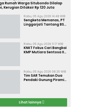
iga Rumah Warga Situbondo Dilalap
i, Kerugian Ditaksir Rp 120 Juta
Rabu, 05 Agu 2026 14:48 WIB
Sengketa Memanas, PT
Linggarjati Tantang BSN
Buktikan Transparansi
dan Nilai Syariah
Rabu, 05 Agu 2026 11:17 WIB
KNKT Fokus Cari Bangkai
KMP Mutiara Sentosa II
untuk Ungkap Penyebab
Kebakaran
Rabu, 05 Agu 2026 08:25 WIB
Tim SAR Temukan Dua
Pendaki Gunung Piramid
Dalam Kondisi Tak
Bernyawa
Lihat lainnya