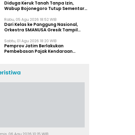
Diduga Keruk Tanah Tanpa Izin,
Wabup Bojonegoro Tutup Sementara
Lokasi Galian C di Trucuk
Rabu, 05 Agu 2026 18:52 WIB
Dari Kelas ke Panggung Nasional,
Orkestra SMANUSA Gresik Tampil
Memukau di Giri Pancasuar Awards
2026
Sabtu, 01 Agu 2026 18:20 WIB
Pemprov Jatim Berlakukan
Pembebasan Pajak Kendaraan
Selama Agustus 2026, Ini Daftar
Insentifnya
eristiwa
mis, 06 Agu 2026 10:15 WIB