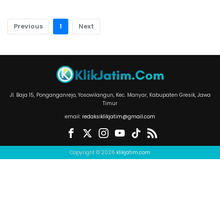
Previous
1
Next
Jl. Baja 15, Ponganganrejo, Yosowilangun, Kec. Manyar, Kabupaten Gresik, Jawa
Timur
email:
redaksiklikjatim@gmail.com
Copyright © 2026
klikjatim.com