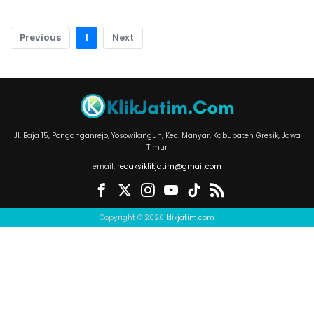
Previous
1
Next
Jl. Baja 15, Ponganganrejo, Yosowilangun, Kec. Manyar, Kabupaten Gresik, Jawa
Timur
email:
redaksiklikjatim@gmail.com
Copyright © 2026
klikjatim.com