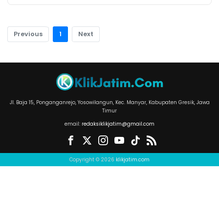
Previous
1
Next
Jl. Baja 15, Ponganganrejo, Yosowilangun, Kec. Manyar, Kabupaten Gresik, Jawa
Timur
email:
redaksiklikjatim@gmail.com
Copyright © 2026
klikjatim.com