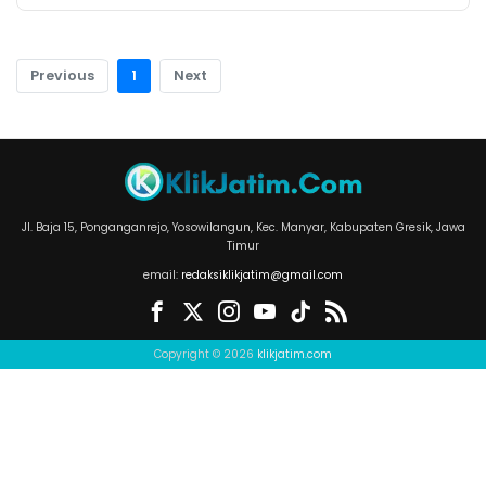
Previous
1
Next
Jl. Baja 15, Ponganganrejo, Yosowilangun, Kec. Manyar, Kabupaten Gresik, Jawa
Timur
email:
redaksiklikjatim@gmail.com
Copyright © 2026
klikjatim.com