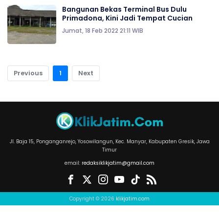
Bangunan Bekas Terminal Bus Dulu
Primadona, Kini Jadi Tempat Cucian
Jumat, 18 Feb 2022 21:11 WIB
Previous
1
Next
Jl. Baja 15, Ponganganrejo, Yosowilangun, Kec. Manyar, Kabupaten Gresik, Jawa
Timur
email:
redaksiklikjatim@gmail.com
Copyright © 2026
klikjatim.com