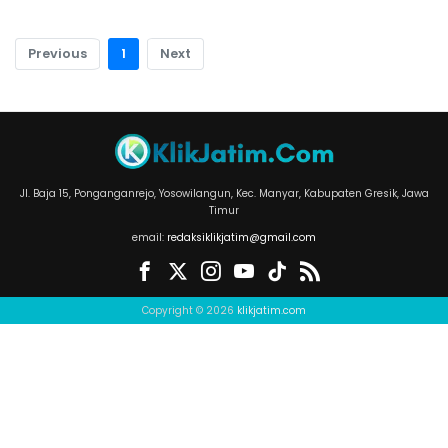
Previous
1
Next
Jl. Baja 15, Ponganganrejo, Yosowilangun, Kec. Manyar, Kabupaten Gresik, Jawa
Timur
email:
redaksiklikjatim@gmail.com
Copyright © 2026
klikjatim.com