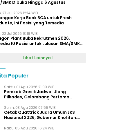
/SMK Dibuka Hingga 6 Agustus
, 27 Jul 2026 12:14 WIB
ongan Kerja Bank BCA untuk Fresh
uate, Ini Posisi yang Tersedia
 22 Jul 2026 13:19 WIB
agon Plant Buka Rekrutmen 2026,
edia 10 Posisi untuk Lulusan SMA/SMK
gga D4
Lihat Lainnya
ita Populer
Sabtu, 01 Agu 2026 21:00 WIB
Pemkab Gresik Jadwal Ulang
Pilkades, Gelombang Pertama
Digelar Awal 2027
Senin, 03 Agu 2026 07:55 WIB
Cetak Quattrick Juara Umum LKS
Nasional 2026, Gubernur Khofifah:
Bukti Jawa Timur Barometer Vokasi
Indonesia
Rabu, 05 Agu 2026 16:24 WIB