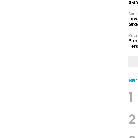
SMA
Senin
Low
Grad
Rabu,
Par
Ters
hin
Ber
1
2