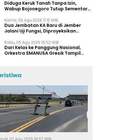
Diduga Keruk Tanah Tanpa Izin,
Wabup Bojonegoro Tutup Sementara
Lokasi Galian C di Trucuk
Kamis, 06 Agu 2026 11:12 WIB
Dua Jembatan KA Baru di Jember
Jalani Uji Fungsi, Diproyeksikan
Berumur Lebih dari 50 Tahun
Rabu, 05 Agu 2026 18:52 WIB
Dari Kelas ke Panggung Nasional,
Orkestra SMANUSA Gresik Tampil
Memukau di Giri Pancasuar Awards
2026
eristiwa
mat, 07 Agu 2026 19:57 WIB