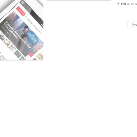
Environme
Pr