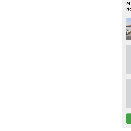
PL
No
D