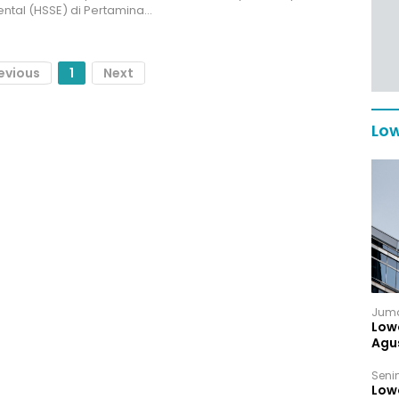
ntal (HSSE) di Pertamina…
evious
1
Next
Low
Juma
Low
Agu
Senin
Low