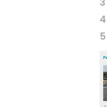
3
4
5
P
Ju