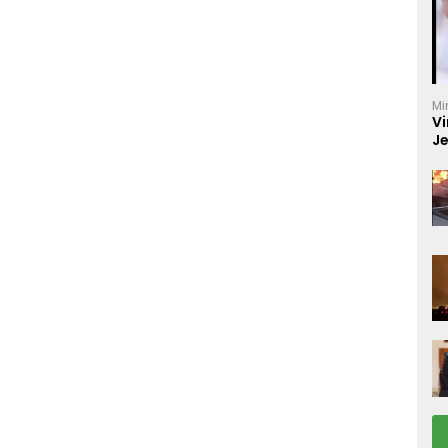
Mi
Vi
J
C