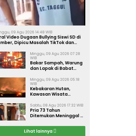
nggu, 09 Agu 2026 14:48 WIB
ral Video Dugaan Bullying Siswi SD di
ember, Dipicu Masalah TikTok dan
inta Monyet
Minggu, 09 Agu 2026 07:28
WIB
Bakar Sampah, Warung
dan Lapak di Babat
Lamongan Ludes Dilalap
Api
Minggu, 09 Agu 2026 05:18
WIB
Kebakaran Hutan,
Kawasan Wisata
Gunung Bromo Ditutup
Total
Sabtu, 08 Agu 2026 17:32 WIB
Pria 73 Tahun
Ditemukan Meninggal di
Rumahnya di Gapura
Sumenep
Lihat lainnya