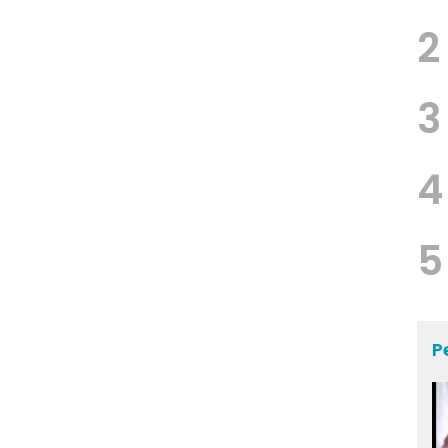
2
3
4
5
P