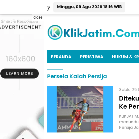
Minggu, 09 Agu 2026 18:16 WIB
close
BERANDA
PERISTIWA
HUKUM & KR
Persela Kalah Persija
Sabtu, 25 
Diteku
Ke Per
KLIKJATIM
menunduk 
Persija J