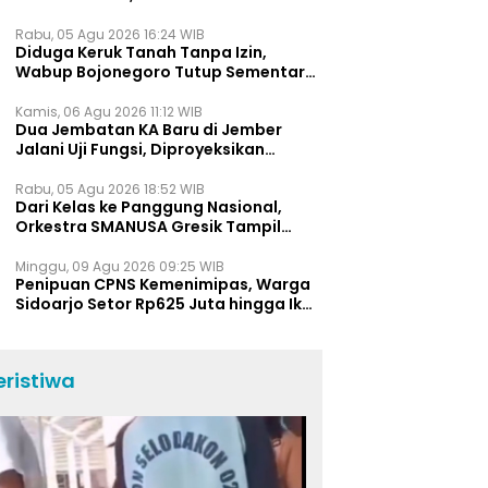
Bukti Jawa Timur Barometer Vokasi
Indonesia
Rabu, 05 Agu 2026 16:24 WIB
Diduga Keruk Tanah Tanpa Izin,
Wabup Bojonegoro Tutup Sementara
Lokasi Galian C di Trucuk
Kamis, 06 Agu 2026 11:12 WIB
Dua Jembatan KA Baru di Jember
Jalani Uji Fungsi, Diproyeksikan
Berumur Lebih dari 50 Tahun
Rabu, 05 Agu 2026 18:52 WIB
Dari Kelas ke Panggung Nasional,
Orkestra SMANUSA Gresik Tampil
Memukau di Giri Pancasuar Awards
2026
Minggu, 09 Agu 2026 09:25 WIB
Penipuan CPNS Kemenimipas, Warga
Sidoarjo Setor Rp625 Juta hingga Ikut
Tes Fisik
eristiwa