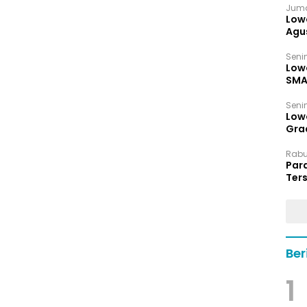
Juma
Low
Agu
Senin
Low
SMA
Senin
Low
Grad
Rabu,
Par
Ters
hin
Ber
1