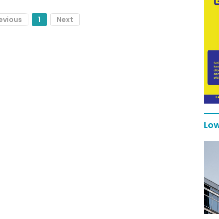
evious
1
Next
Low