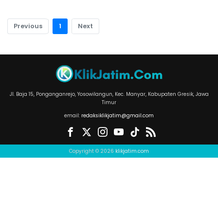
Previous
1
Next
Jl. Baja 15, Ponganganrejo, Yosowilangun, Kec. Manyar, Kabupaten Gresik, Jawa
Timur
email:
redaksiklikjatim@gmail.com
Copyright © 2026
klikjatim.com