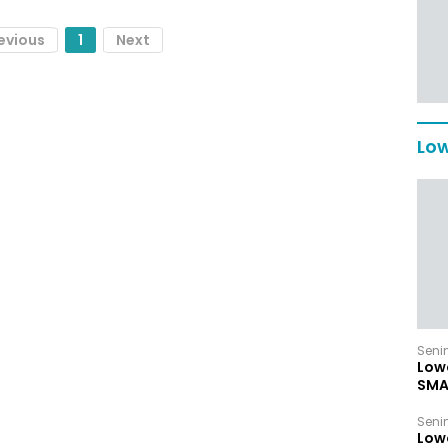
evious
1
Next
Low
Senin
Low
SMA
Senin
Low