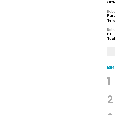
Grad
Rabu,
Par
Ters
hin
Rabu,
PT 
Tec
Dip
Ber
1
2