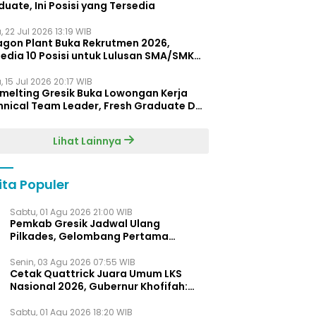
uate, Ini Posisi yang Tersedia
 22 Jul 2026 13:19 WIB
agon Plant Buka Rekrutmen 2026,
edia 10 Posisi untuk Lulusan SMA/SMK
gga D4
 15 Jul 2026 20:17 WIB
Smelting Gresik Buka Lowongan Kerja
hnical Team Leader, Fresh Graduate D3
ersilakan Melamar
Lihat Lainnya
ita Populer
Sabtu, 01 Agu 2026 21:00 WIB
Pemkab Gresik Jadwal Ulang
Pilkades, Gelombang Pertama
Digelar Awal 2027
Senin, 03 Agu 2026 07:55 WIB
Cetak Quattrick Juara Umum LKS
Nasional 2026, Gubernur Khofifah:
Bukti Jawa Timur Barometer Vokasi
Indonesia
Sabtu, 01 Agu 2026 18:20 WIB