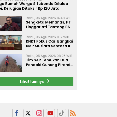
iga Rumah Warga Situbondo Dilalap
i, Kerugian Ditaksir Rp 120 Juta
Rabu, 05 Agu 2026 14:48 WIB
Sengketa Memanas, PT
Linggarjati Tantang BSN
Buktikan Transparansi
dan Nilai Syariah
Rabu, 05 Agu 2026 11:17 WIB
KNKT Fokus Cari Bangkai
KMP Mutiara Sentosa II
untuk Ungkap Penyebab
Kebakaran
Rabu, 05 Agu 2026 08:25 WIB
Tim SAR Temukan Dua
Pendaki Gunung Piramid
Dalam Kondisi Tak
Bernyawa
Lihat lainnya