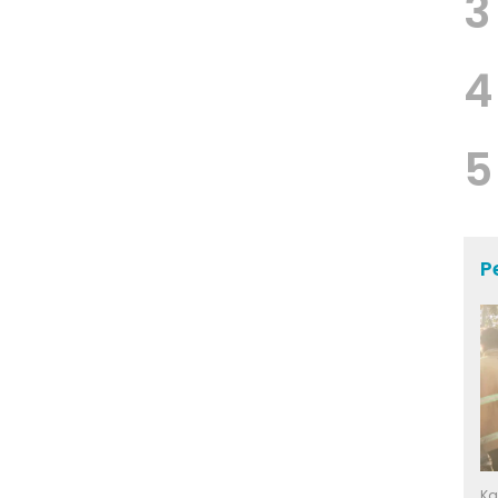
3
4
5
P
Ka