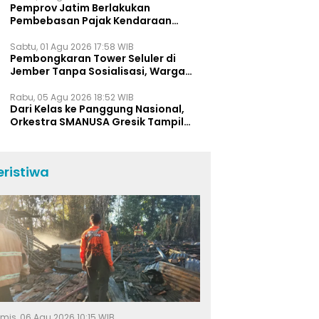
Pemprov Jatim Berlakukan
Pembebasan Pajak Kendaraan
Selama Agustus 2026, Ini Daftar
Insentifnya
Sabtu, 01 Agu 2026 17:58 WIB
Pembongkaran Tower Seluler di
Jember Tanpa Sosialisasi, Warga
Pertanyakan Prosedur K3 dan
Tanggung Jawab Perusahaan
Rabu, 05 Agu 2026 18:52 WIB
Dari Kelas ke Panggung Nasional,
Orkestra SMANUSA Gresik Tampil
Memukau di Giri Pancasuar Awards
2026
eristiwa
mis, 06 Agu 2026 10:15 WIB