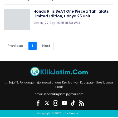
Honda Rilis BeAT One Piece x Tahilalats
Limited Edition, Hanya 25 Unit
Sabtu, 27 Sep 2025 18:50 WIB
Previous
1
Next
Jl. Baja 15, Ponganganrejo, Yosowilangun, Kec. Manyar, Kabupaten Gresik, Jawa
Timur
email:
redaksiklikjatim@gmail.com
Copyright © 2026
klikjatim.com