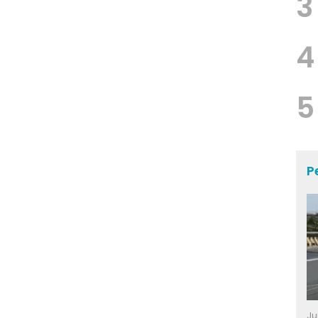
3
4
5
P
Ju