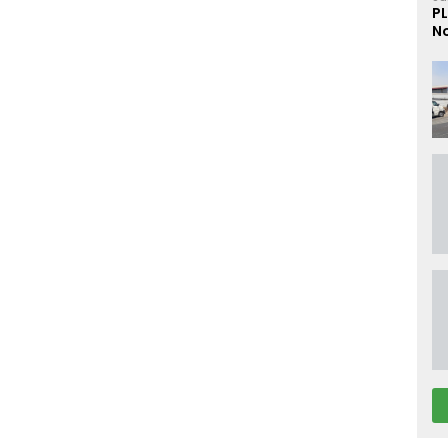
PL
No
D