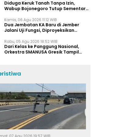
Diduga Keruk Tanah Tanpa Izin,
Wabup Bojonegoro Tutup Sementara
Lokasi Galian C di Trucuk
Kamis, 06 Agu 2026 11:12 WIB
Dua Jembatan KA Baru di Jember
Jalani Uji Fungsi, Diproyeksikan
Berumur Lebih dari 50 Tahun
Rabu, 05 Agu 2026 18:52 WIB
Dari Kelas ke Panggung Nasional,
Orkestra SMANUSA Gresik Tampil
Memukau di Giri Pancasuar Awards
2026
eristiwa
mat, 07 Agu 2026 19:57 WIB