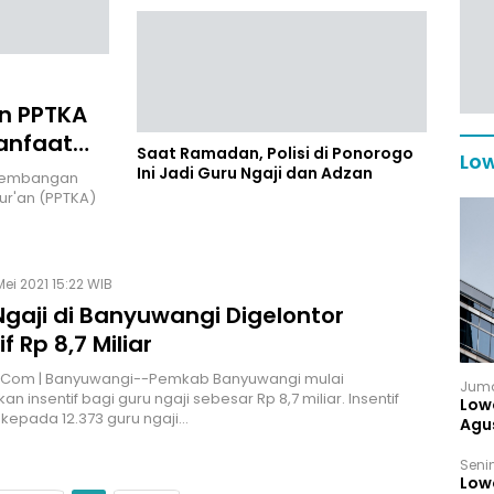
an PPTKA
Manfaat
Saat Ramadan, Polisi di Ponorogo
Low
Ini Jadi Guru Ngaji dan Adzan
ngembangan
r'an (PPTKA)
Mei 2021 15:22 WIB
Ngaji di Banyuwangi Digelontor
if Rp 8,7 Miliar
M.Com | Banyuwangi--Pemkab Banyuwangi mulai
Juma
n insentif bagi guru ngaji sebesar Rp 8,7 miliar. Insentif
Low
 kepada 12.373 guru ngaji…
Agu
Senin
Low