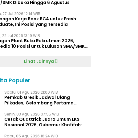
/SMK Dibuka Hingga 6 Agustus
, 27 Jul 2026 12:14 WIB
ongan Kerja Bank BCA untuk Fresh
uate, Ini Posisi yang Tersedia
 22 Jul 2026 13:19 WIB
agon Plant Buka Rekrutmen 2026,
edia 10 Posisi untuk Lulusan SMA/SMK
gga D4
Lihat Lainnya
ita Populer
Sabtu, 01 Agu 2026 21:00 WIB
Pemkab Gresik Jadwal Ulang
Pilkades, Gelombang Pertama
Digelar Awal 2027
Senin, 03 Agu 2026 07:55 WIB
Cetak Quattrick Juara Umum LKS
Nasional 2026, Gubernur Khofifah:
Bukti Jawa Timur Barometer Vokasi
Indonesia
Rabu, 05 Agu 2026 16:24 WIB