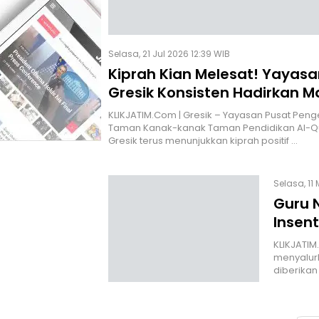
Selasa, 21 Jul 2026 12:39 WIB
Kiprah Kian Melesat! Yayas
Gresik Konsisten Hadirkan 
Nyata dan Majukan Umat
KLIKJATIM.Com | Gresik – Yayasan Pusat Pe
Taman Kanak-kanak Taman Pendidikan Al-Qu
Gresik terus menunjukkan kiprah positif …
Selasa, 11 
Guru 
Insent
KLIKJATI
menyalurka
diberikan