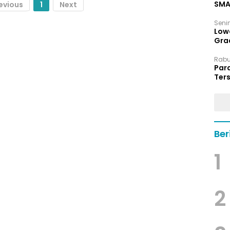
SMA
evious
1
Next
Senin
Low
Grad
Rabu,
Par
Ters
hin
Ber
1
2