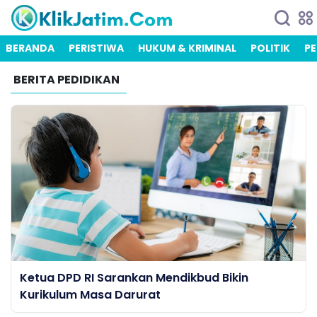
BERANDA
PERISTIWA
HUKUM & KRIMINAL
POLITIK
PE
BERITA PEDIDIKAN
Ketua DPD RI Sarankan Mendikbud Bikin
Kurikulum Masa Darurat