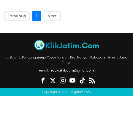
Previous
1
Next
Jl. Baja 15, Ponganganrejo, Yosowilangun, Kec. Manyar, Kabupaten Gresik, Jawa
Timur
email:
redaksiklikjatim@gmail.com
Copyright © 2026
klikjatim.com