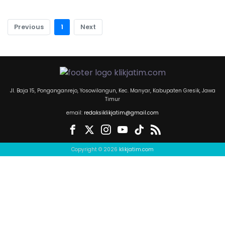
Previous
1
Next
Jl. Baja 15, Ponganganrejo, Yosowilangun, Kec. Manyar, Kabupaten Gresik, Jawa
Timur
email:
redaksiklikjatim@gmail.com
Copyright © 2026
klikjatim.com